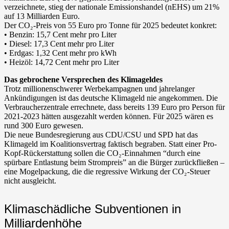
verzeichnete, stieg der nationale Emissionshandel (nEHS) um 21%
auf 13 Milliarden Euro.
Der CO₂-Preis von 55 Euro pro Tonne für 2025 bedeutet konkret:
• Benzin: 15,7 Cent mehr pro Liter
• Diesel: 17,3 Cent mehr pro Liter
• Erdgas: 1,32 Cent mehr pro kWh
• Heizöl: 14,72 Cent mehr pro Liter
Das gebrochene Versprechen des Klimageldes
Trotz millionenschwerer Werbekampagnen und jahrelanger
Ankündigungen ist das deutsche Klimageld nie angekommen. Die
Verbraucherzentrale errechnete, dass bereits 139 Euro pro Person für
2021-2023 hätten ausgezahlt werden können. Für 2025 wären es
rund 300 Euro gewesen.
Die neue Bundesregierung aus CDU/CSU und SPD hat das
Klimageld im Koalitionsvertrag faktisch begraben. Statt einer Pro-
Kopf-Rückerstattung sollen die CO₂-Einnahmen “durch eine
spürbare Entlastung beim Strompreis” an die Bürger zurückfließen –
eine Mogelpackung, die die regressive Wirkung der CO₂-Steuer
nicht ausgleicht.
Klimaschädliche Subventionen in
Milliardenhöhe