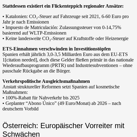
Stattdessen existiert ein Flickenteppich regionaler Ansätze:
• Katalonien: CO₂-Steuer auf Fahrzeuge seit 2021, 6-60 Euro pro
Jahr je nach Emissionen
• Impuesto de Matriculación: Zulassungssteuer von 0-14,75%
basierend auf WLTP-Emissionen
• Keine landesweite CO₂-Steuer auf Kraftstoffe oder Heizenergie
ETS-Einnahmen verschwinden in Investitionstöpfen
Spanien erhält jährlich 3,0-3,5 Milliarden Euro aus dem EU-ETS
1[citation needed], doch diese Gelder fließen primär in das nationale
Wiederaufbauprogramm (PRTR) und Industriesubventionen – ohne
pauschale Rückgabe an die Bürger.
Verkehrspolitische Ausgleichsmaßnahmen
Anstatt struktureller Reformen setzt Spanien auf kosmetische
Maßnahmen:
• 100%-Rabatt für Nahverkehr bis 2025
• Geplanter “Abono Único” (49 Euro/Monat) ab 2026 – nach
deutschem Vorbild
Österreich: Europäischer Vorreiter mit
Schwächen