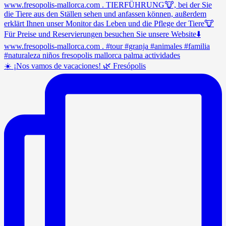
☀️ ¡Nos vamos de vacaciones! 🌿 Fresópolis