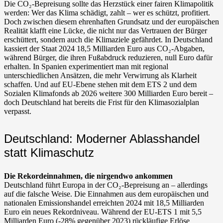
Die CO₂-Bepreisung sollte das Herzstück einer fairen Klimapolitik
werden: Wer das Klima schädigt, zahlt – wer es schützt, profitiert.
Doch zwischen diesem ehrenhaften Grundsatz und der europäischen
Realität klafft eine Lücke, die nicht nur das Vertrauen der Bürger
erschüttert, sondern auch die Klimaziele gefährdet. In Deutschland
kassiert der Staat 2024 18,5 Milliarden Euro aus CO₂-Abgaben,
während Bürger, die ihren Fußabdruck reduzieren, null Euro dafür
erhalten. In Spanien experimentiert man mit regional
unterschiedlichen Ansätzen, die mehr Verwirrung als Klarheit
schaffen. Und auf EU-Ebene stehen mit dem ETS 2 und dem
Sozialen Klimafonds ab 2026 weitere 300 Milliarden Euro bereit –
doch Deutschland hat bereits die Frist für den Klimasozialplan
verpasst.
Deutschland: Moderner Ablasshandel
statt Klimaschutz
Die Rekordeinnahmen, die nirgendwo ankommen
Deutschland führt Europa in der CO₂-Bepreisung an – allerdings
auf die falsche Weise. Die Einnahmen aus dem europäischen und
nationalen Emissionshandel erreichten 2024 mit 18,5 Milliarden
Euro ein neues Rekordniveau. Während der EU-ETS 1 mit 5,5
Milliarden Euro (-28% gegenüber 2023) rückläufige Erlöse