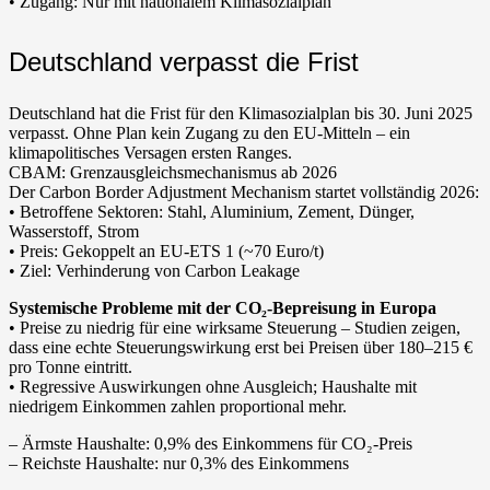
• Zugang: Nur mit nationalem Klimasozialplan
Deutschland verpasst die Frist
Deutschland hat die Frist für den Klimasozialplan bis 30. Juni 2025
verpasst. Ohne Plan kein Zugang zu den EU-Mitteln – ein
klimapolitisches Versagen ersten Ranges.
CBAM: Grenzausgleichsmechanismus ab 2026
Der Carbon Border Adjustment Mechanism startet vollständig 2026:
• Betroffene Sektoren: Stahl, Aluminium, Zement, Dünger,
Wasserstoff, Strom
• Preis: Gekoppelt an EU-ETS 1 (~70 Euro/t)
• Ziel: Verhinderung von Carbon Leakage
Systemische Probleme mit der CO₂-Bepreisung in Europa
• Preise zu niedrig für eine wirksame Steuerung – Studien zeigen,
dass eine echte Steuerungswirkung erst bei Preisen über 180–215 €
pro Tonne eintritt.
• Regressive Auswirkungen ohne Ausgleich; Haushalte mit
niedrigem Einkommen zahlen proportional mehr.
– Ärmste Haushalte: 0,9% des Einkommens für CO₂-Preis
– Reichste Haushalte: nur 0,3% des Einkommens