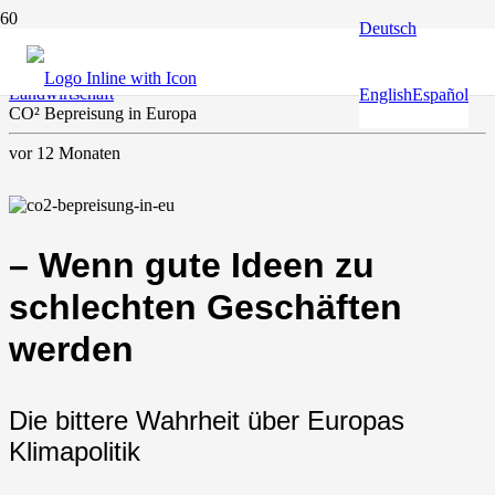
Deutsch
Europa und die Welt
,
Faktencheck
,
Klima & Umwelt
,
Landwirtschaft
English
Español
CO² Bepreisung in Europa
vor 12 Monaten
– Wenn gute Ideen zu
schlechten Geschäften
werden
Die bittere Wahrheit über Europas
Klimapolitik