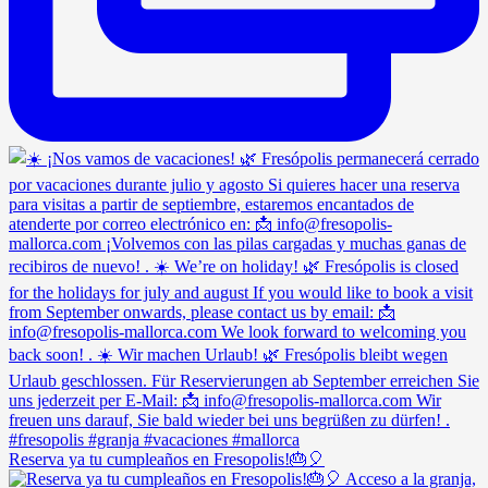
Reserva ya tu cumpleaños en Fresopolis!🎂🎈