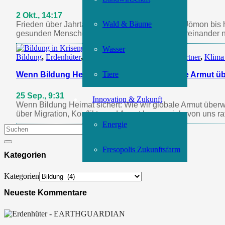
2 Okt., 14:17
Wald & Bäume
Frieden über Jahrtausende: Lektionen von den Jōmon bis h
gesunden Menschenverstand hören, uns Zeit füreinander
Wasser
Bildung
,
Erdenhüter
,
Europa und die Welt
,
Global Partner
,
Klima
Tiere
Wenn Bildung Heimat sichert: Wie wir globale Armut ü
25 Sep., 9:31
Innovation & Zukunft
Wenn Bildung Heimat sichert: Wie wir globale Armut überw
über Migration, Konflikte und Armut lassen viele von uns 
Energie
Fresopolis Zukunftsfarm
Kategorien
Kategorien
Neueste Kommentare