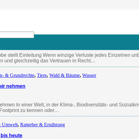
n- & Grundrechte
 Probe stellt
be stellt Einleitung Wenn winzige Verluste jedes Einzelnen un
en und gleichzeitig das Vertrauen in Recht…
n- & Grundrechte
,
Tiere
,
Wald & Bäume
,
Wasser
 wir nehmen
men In einer Welt, in der Klima-, Biodiversitäts- und Sozialkr
₂-Footprint zu kennen oder…
& Umwelt
,
Ratgeber & Ernährung
bis heute