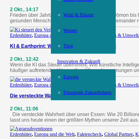
2 Okt., 14:17
Wald & Bäume
Frieden über Jahrtausende: Lektionen von den Jōmon bis h
gesunden Menschenverstand hören, uns Zeit füreinander
Wasser
Erdenhüter
,
Europa und die Welt
,
Faktencheck
,
Klima & Umwelt
Tiere
KI & Earthprint: Wandel für Mensch & Umwelt
2 Okt., 12:42
Innovation & Zukunft
Wenn die KI das Steuer übernimmt: Wie künstliche Intellig
häufiger auftretender Hitzewellen, Überschwemmungen und
Energie
Erdenhüter
,
Europa und die Welt
,
Faktencheck
,
Klima & Umwelt
Fresopolis Zukunftsfarm
Die versteckte Wahrheit über unser Essen
2 Okt., 11:06
Die versteckte Wahrheit über unser Essen: Wie 20 Billione
lasst uns heute einen der größten Mythen unserer Zeit au
Erdenhüter
,
Europa und die Welt
,
Faktencheck
,
Global Partner
,
K