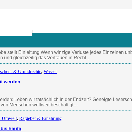
n- & Grundrechte
 Probe stellt
be stellt Einleitung Wenn winzige Verluste jedes Einzelnen un
en und gleichzeitig das Vertrauen in Recht…
schen- & Grundrechte
,
Wasser
ät werden
den: Leben wir tatsächlich in der Endzeit? Geneigte Leserschaf
n von Menschen weltweit beschäftigt…
& Umwelt
,
Ratgeber & Ernährung
bis heute