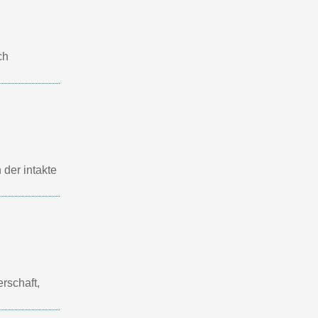
ch
 der intakte
rschaft,