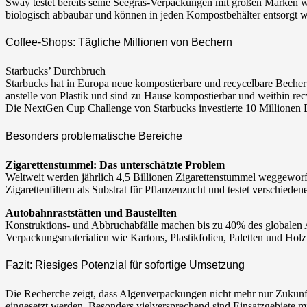
Sway testet bereits seine Seegras-Verpackungen mit großen Marken
biologisch abbaubar und können in jeden Kompostbehälter entsorgt 
Coffee-Shops: Tägliche Millionen von Bechern
Starbucks’ Durchbruch
Starbucks hat in Europa neue kompostierbare und recycelbare Becher
anstelle von Plastik und sind zu Hause kompostierbar und weithin rec
Die NextGen Cup Challenge von Starbucks investierte 10 Millionen D
Besonders problematische Bereiche
Zigarettenstummel: Das unterschätzte Problem
Weltweit werden jährlich 4,5 Billionen Zigarettenstummel weggeworf
Zigarettenfiltern als Substrat für Pflanzenzucht und testet verschied
Autobahnraststätten und Baustellten
Konstruktions- und Abbruchabfälle machen bis zu 40% des globalen A
Verpackungsmaterialien wie Kartons, Plastikfolien, Paletten und Holz
Fazit: Riesiges Potenzial für sofortige Umsetzung
Die Recherche zeigt, dass Algenverpackungen nicht mehr nur Zukunfts
eingesetzt werden. Besonders vielversprechend sind Einsatzgebiete m