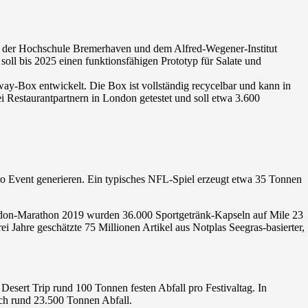
 der Hochschule Bremerhaven und dem Alfred-Wegener-Institut
ll bis 2025 einen funktionsfähigen Prototyp für Salate und
way-Box entwickelt. Die Box ist vollständig recycelbar und kann in
 Restaurantpartnern in London getestet und soll etwa 3.600
ro Event generieren. Ein typisches NFL-Spiel erzeugt etwa 35 Tonnen
London-Marathon 2019 wurden 36.000 Sportgetränk-Kapseln auf Mile 23
ei Jahre geschätzte 75 Millionen Artikel aus Notplas Seegras-basierter,
esert Trip rund 100 Tonnen festen Abfall pro Festivaltag. In
ich rund 23.500 Tonnen Abfall.