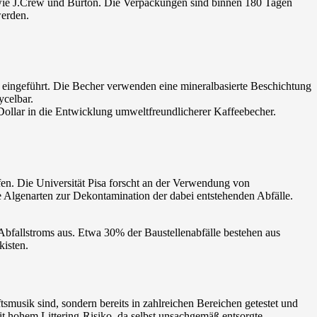
 wie J.Crew und Burton. Die Verpackungen sind binnen 180 Tagen
werden.
 eingeführt. Die Becher verwenden eine mineralbasierte Beschichtung
ycelbar.
ollar in die Entwicklung umweltfreundlicherer Kaffeebecher.
en. Die Universität Pisa forscht an der Verwendung von
ene Algenarten zur Dekontamination der dabei entstehenden Abfälle.
bfallstroms aus. Etwa 30% der Baustellenabfälle bestehen aus
kisten.
musik sind, sondern bereits in zahlreichen Bereichen getestet und
it hohem Littering-Risiko, da selbst unsachgemäß entsorgte