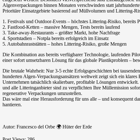
Algenverpackungen binnen Monaten verschwinden statt jahrhundertel
Prioritäre Einsatzgebiete basierend auf Müllvolumen und Littering-Ri
1. Festivals und Outdoor-Events – höchstes Littering-Risiko, bereits P
2. Fastfood-Ketten – massive Mengen, Tests bereits laufend
3. Take-away-Restaurants – größter Markt, hohe Nachfrage
4. Sportstadien – Notpla bereits erfolgreich im Einsatz
5. Autobahnraststätten – hohes Littering-Risiko, große Mengen
Die Kombination aus bereits verfügbarer Technologie, laufenden Pi
einer sofort umsetzbaren Lösung für das globale Plastikproblem – bes
Die brutale Wahrheit: Nur 3-5 echte Erfolgsgeschichten bei tausende
hunderten Algen-Verpackungsansätzen weltweit zeigt sich ein klares 
Unternehmen tatsächlich skalierbare, profitable Lösungen entwickelt.
und alle Litteringanbieter sind zu verpflichten Ihre Müllemission sofo
regenerative Verpackungen umzustellen.
Das wäre mal eine Herausforderung für uns alle – und konsequent dann
hantieren.
Autor: Francesco del Orbe 🌍 Hüter der Erde
Post Views:
286