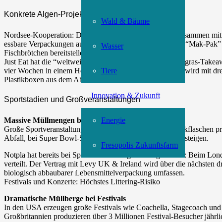
Konkrete Algen-Projekte in der Praxis
Wald & Bäume
Nordsee-Kooperation: Die Fast-Food-Kette entwickelt zusammen mit
essbare Verpackungen aus Algen. Das Forschungsprojekt “Mak-Pak” so
Wasser
Fischbrötchen bereitstellen.
Just Eat hat die “weltweit erste” biologisch abbaubare Seegras-Takea
Tiere
vier Wochen in einem Heimkompost zersetzt werden. Sie wird mit drei
Plastikboxen aus dem Abfallstrom entfernen.
Innovation & Zukunft
Sportstadien und Großveranstaltungen
Energie
Massive Müllmengen bei Events
Große Sportveranstaltungen können bis zu 750.000 Plastikflaschen p
Abfall, bei Super Bowl-Spielen kann dies um bis zu 50% steigen.
Fresopolis Zukunftsfarm
Notpla hat bereits bei Sportveranstaltungen Erfolge erzielt: Beim 
verteilt. Der Vertrag mit Levy UK & Ireland wird über die nächsten dr
biologisch abbaubarer Lebensmittelverpackung umfassen.
Festivals und Konzerte: Höchstes Littering-Risiko
Dramatische Müllberge bei Festivals
In den USA erzeugen große Festivals wie Coachella, Stagecoach und D
Großbritannien produzieren über 3 Millionen Festival-Besucher jährl