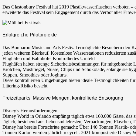
Das Glastonbury Festival hat 2019 Plastikwasserflaschen verboten – 
erweiterte das Festival sein Engagement durch das Verbot aller Einwe
Erfolgreiche Pilotprojekte
Das Bonnaroo Music and Arts Festival ermöglichte Besuchern den Ka
jeden weiteren Bierkauf. Kostenlose Wasserstationen reduzierten zusä
Flughäfen und Bahnhöfe: Kontrolliertes Umfeld
Flughäfen haben strenge Sicherheitsbestimmungen für mitgebrachte L
Brötchen, Müsliriegel, Nüsse, Chips und Schokolade, solange sie hygi
Suppen, Smoothies oder Joghurts.
Diese kontrollierten Umgebungen bieten ideale Testmöglichkeiten f
Littering-Risiko besteht.
Freizeitparks: Massive Mengen, kontrollierte Entsorgung
Disney’s Herausforderungen
Disney World in Orlando empfängt täglich etwa 160.000 Gäste, das si
täglich, bestehend aus Lebensmittelresten, Verpackungen, Flaschen
Disney hat bereits Fortschritte gemacht: Über 140 Tonnen Plastik- 
Tonnen Karton werden jährlich recycelt. 2021 kompostierte Disney W