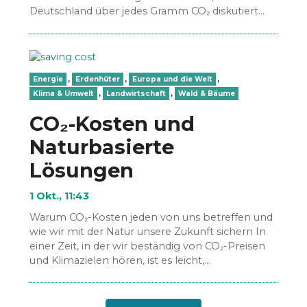
Deutschland über jedes Gramm CO₂ diskutiert
wird und uns eingeredet…
Energie
,
Erdenhüter
,
Europa und die Welt
,
Klima & Umwelt
,
Landwirtschaft
,
Wald & Bäume
CO₂-Kosten und
Naturbasierte
Lösungen
1 Okt., 11:43
Warum CO₂-Kosten jeden von uns betreffen und
wie wir mit der Natur unsere Zukunft sichern In
einer Zeit, in der wir beständig von CO₂-Preisen
und Klimazielen hören, ist es leicht,…