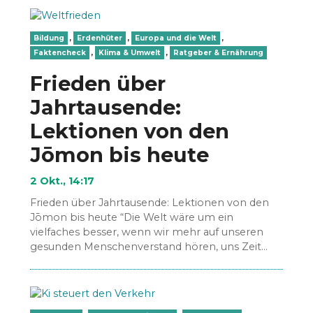
Bildung
,
Erdenhüter
,
Europa und die Welt
,
Faktencheck
,
Klima & Umwelt
,
Ratgeber & Ernährung
Frieden über
Jahrtausende:
Lektionen von den
Jōmon bis heute
2 Okt., 14:17
Frieden über Jahrtausende: Lektionen von den
Jōmon bis heute “Die Welt wäre um ein
vielfaches besser, wenn wir mehr auf unseren
gesunden Menschenverstand hören, uns Zeit
füreinander nehmen und allem…