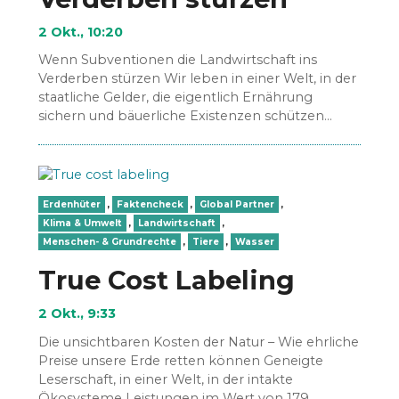
2 Okt., 10:20
Wenn Subventionen die Landwirtschaft ins
Verderben stürzen Wir leben in einer Welt, in der
staatliche Gelder, die eigentlich Ernährung
sichern und bäuerliche Existenzen schützen
sollen, das Gegenteil bewirken: Sie finanzieren…
Erdenhüter
,
Faktencheck
,
Global Partner
,
Klima & Umwelt
,
Landwirtschaft
,
Menschen- & Grundrechte
,
Tiere
,
Wasser
True Cost Labeling
2 Okt., 9:33
Die unsichtbaren Kosten der Natur – Wie ehrliche
Preise unsere Erde retten können Geneigte
Leserschaft, in einer Welt, in der intakte
Ökosysteme Leistungen im Wert von 179