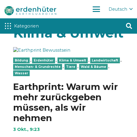
Deutsch
Kategorien
Klima & Umwelt
Bildung
,
Erdenhüter
,
Klima & Umwelt
,
Landwirtschaft
,
Menschen- & Grundrechte
,
Tiere
,
Wald & Bäume
,
Wasser
Earthprint: Warum wir
mehr zurückgeben
müssen, als wir
nehmen
3 Okt., 9:23