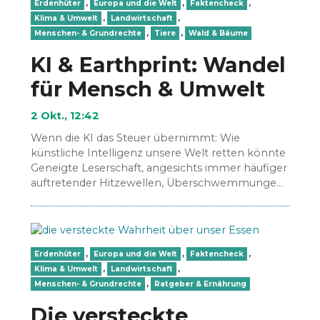
Erdenhüter
,
Europa und die Welt
,
Faktencheck
,
Klima & Umwelt
,
Landwirtschaft
,
Menschen- & Grundrechte
,
Tiere
,
Wald & Bäume
KI & Earthprint: Wandel
für Mensch & Umwelt
2 Okt., 12:42
Wenn die KI das Steuer übernimmt: Wie
künstliche Intelligenz unsere Welt retten könnte
Geneigte Leserschaft, angesichts immer häufiger
auftretender Hitzewellen, Überschwemmungen
und Artensterben stellen sich viele die Frage:
Haben wir…
Erdenhüter
,
Europa und die Welt
,
Faktencheck
,
Klima & Umwelt
,
Landwirtschaft
,
Menschen- & Grundrechte
,
Ratgeber & Ernährung
Die versteckte