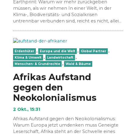
Earthprint: Warum wir mehr zurückgeben
müssen, als wir nehmen In einer Welt, in der
Klima-, Biodiversitäts- und Sozialkrisen
untrennbar verbunden sind, reicht es nicht, allein
den CO₂-Footprint zu kennen oder…
Erdenhüter
,
Europa und die Welt
,
Global Partner
,
Klima & Umwelt
,
Landwirtschaft
,
Menschen- & Grundrechte
,
Wald & Bäume
Afrikas Aufstand
gegen den
Neokolonialismus
2 Okt., 15:31
Afrikas Aufstand gegen den Neokolonialismus:
Warum Europa jetzt umdenken muss Geneigte
Leserschaft, Afrika steht an der Schwelle eines