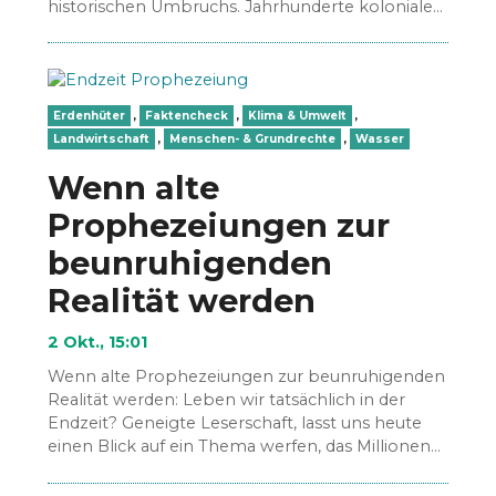
historischen Umbruchs. Jahrhunderte kolonialer
Ausbeutung haben dem Kontinent
Bodenschätze und Souveränität geraubt.…
Erdenhüter
,
Faktencheck
,
Klima & Umwelt
,
Landwirtschaft
,
Menschen- & Grundrechte
,
Wasser
Wenn alte
Prophezeiungen zur
beunruhigenden
Realität werden
2 Okt., 15:01
Wenn alte Prophezeiungen zur beunruhigenden
Realität werden: Leben wir tatsächlich in der
Endzeit? Geneigte Leserschaft, lasst uns heute
einen Blick auf ein Thema werfen, das Millionen
von Menschen weltweit beschäftigt…