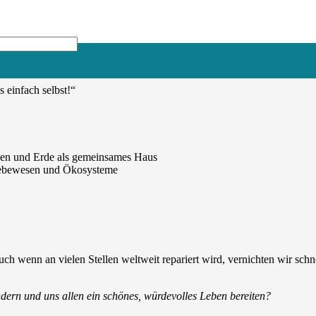
digen Systemwandel – für
e die Nase voll haben von
s einfach selbst!“
anzen und Erde als gemeinsames Haus
e Lebewesen und Ökosysteme
h wenn an vielen Stellen weltweit repariert wird, vernichten wir sch
dern und uns allen ein schönes, würdevolles Leben bereiten?