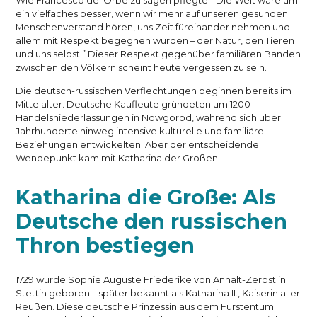
Wie Francesco del Orbe zu sagen pflegte: “Die Welt wäre um
ein vielfaches besser, wenn wir mehr auf unseren gesunden
Menschenverstand hören, uns Zeit füreinander nehmen und
allem mit Respekt begegnen würden – der Natur, den Tieren
und uns selbst.” Dieser Respekt gegenüber familiären Banden
zwischen den Völkern scheint heute vergessen zu sein.
Die deutsch-russischen Verflechtungen beginnen bereits im
Mittelalter. Deutsche Kaufleute gründeten um 1200
Handelsniederlassungen in Nowgorod, während sich über
Jahrhunderte hinweg intensive kulturelle und familiäre
Beziehungen entwickelten. Aber der entscheidende
Wendepunkt kam mit Katharina der Großen.
Katharina die Große: Als
Deutsche den russischen
Thron bestiegen
1729 wurde Sophie Auguste Friederike von Anhalt-Zerbst in
Stettin geboren – später bekannt als Katharina II., Kaiserin aller
Reußen. Diese deutsche Prinzessin aus dem Fürstentum