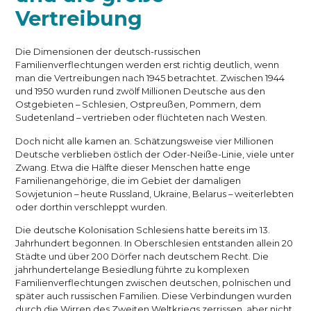
Vertreibung
Die Dimensionen der deutsch-russischen
Familienverflechtungen werden erst richtig deutlich, wenn
man die Vertreibungen nach 1945 betrachtet. Zwischen 1944
und 1950 wurden rund zwölf Millionen Deutsche aus den
Ostgebieten – Schlesien, Ostpreußen, Pommern, dem
Sudetenland – vertrieben oder flüchteten nach Westen.
Doch nicht alle kamen an. Schätzungsweise vier Millionen
Deutsche verblieben östlich der Oder-Neiße-Linie, viele unter
Zwang. Etwa die Hälfte dieser Menschen hatte enge
Familienangehörige, die im Gebiet der damaligen
Sowjetunion – heute Russland, Ukraine, Belarus – weiterlebten
oder dorthin verschleppt wurden.
Die deutsche Kolonisation Schlesiens hatte bereits im 13.
Jahrhundert begonnen. In Oberschlesien entstanden allein 20
Städte und über 200 Dörfer nach deutschem Recht. Die
jahrhundertelange Besiedlung führte zu komplexen
Familienverflechtungen zwischen deutschen, polnischen und
später auch russischen Familien. Diese Verbindungen wurden
durch die Wirren des Zweiten Weltkriegs zerrissen, aber nicht