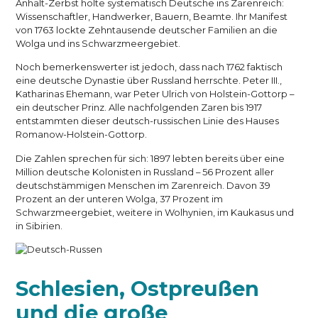
Anhalt-Zerbst holte systematisch Deutsche ins Zarenreich:
Wissenschaftler, Handwerker, Bauern, Beamte. Ihr Manifest
von 1763 lockte Zehntausende deutscher Familien an die
Wolga und ins Schwarzmeergebiet.
Noch bemerkenswerter ist jedoch, dass nach 1762 faktisch
eine deutsche Dynastie über Russland herrschte. Peter III.,
Katharinas Ehemann, war Peter Ulrich von Holstein-Gottorp –
ein deutscher Prinz. Alle nachfolgenden Zaren bis 1917
entstammten dieser deutsch-russischen Linie des Hauses
Romanow-Holstein-Gottorp.
Die Zahlen sprechen für sich: 1897 lebten bereits über eine
Million deutsche Kolonisten in Russland – 56 Prozent aller
deutschstämmigen Menschen im Zarenreich. Davon 39
Prozent an der unteren Wolga, 37 Prozent im
Schwarzmeergebiet, weitere in Wolhynien, im Kaukasus und
in Sibirien.
Schlesien, Ostpreußen
und die große