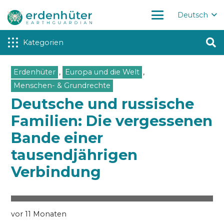
Deutsch
Kategorien
Erdenhüter
,
Europa und die Welt
,
Menschen- & Grundrechte
Deutsche und russische
Familien: Die vergessenen
Bande einer
tausendjährigen
Verbindung
vor 11 Monaten