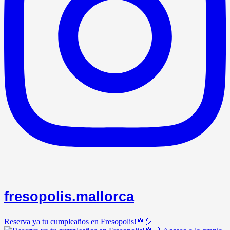
fresopolis.mallorca
Reserva ya tu cumpleaños en Fresopolis!🎂🎈