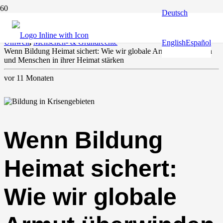
Deutsch
Bildung
,
Erdenhüter
,
Europa und die Welt
,
Global Partner
,
Klima &
Umwelt
,
Menschen- & Grundrechte
English
Español
Wenn Bildung Heimat sichert: Wie wir globale Armut überwinden
und Menschen in ihrer Heimat stärken
vor 11 Monaten
Wenn Bildung
Heimat sichert:
Wie wir globale