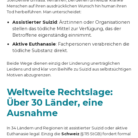
Sterbehilfe umfasst Verfahren, bei denen unheilbar kranke
Menschen auf ihren ausdrücklichen Wunsch hin human ihren
Tod herbeiführen. Man unterscheidet:
Assistierter Suizid
: Ärzt:innen oder Organisationen
stellen das tödliche Mittel zur Verfügung, das der
Betroffene eigenständig einnimmt.
Aktive Euthanasie
: Fachpersonen verabreichen die
tödliche Substanz direkt.
Beide Wege dienen einzig der Linderung unerträglichen
Leidens und sind klar von Beihilfe zu Suizid aus selbstsüchtigen
Motiven abzugrenzen.
Weltweite Rechtslage:
Über 30 Länder, eine
Ausnahme
In 34 Ländern und Regionen ist assistierter Suizid oder aktive
Euthanasie legal. Einzig die
Schweiz
(§ 115 StGB) fordert formal