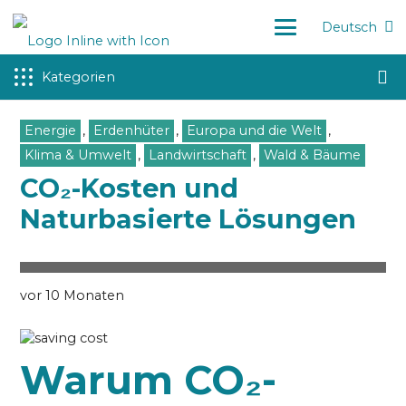
Deutsch
Kategorien
Energie
,
Erdenhüter
,
Europa und die Welt
,
Klima & Umwelt
,
Landwirtschaft
,
Wald & Bäume
CO₂-Kosten und
Naturbasierte Lösungen
vor 10 Monaten
Warum CO₂-