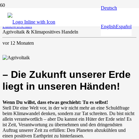
Deutsch
Energie
,
Erdenhüter
,
Europa und die Welt
,
Klima & Umwelt
,
Landwirtschaft
English
Español
Agrivoltaik & Klimapositives Handeln
vor 12 Monaten
– Die Zukunft unserer Erde
liegt in unseren Händen!
Wenn Du willst, dass etwas geschieht: Tu es selbst!
Stell Dir eine Welt vor, in der wir nicht mehr an eine Schuldfrage
beim Klimawandel denken, sondern zur Tat schreiten. Du bist nicht
allein verantwortlich – aber Du kannst ein Hüter der Erde sein! Es
ist Zeit, Verantwortung zu übernehmen und den dringendsten
Auftrag unserer Zeit zu erfüllen: Den Planeten abzukühlen und
einen positiven Earthprint zu hinterlassen.