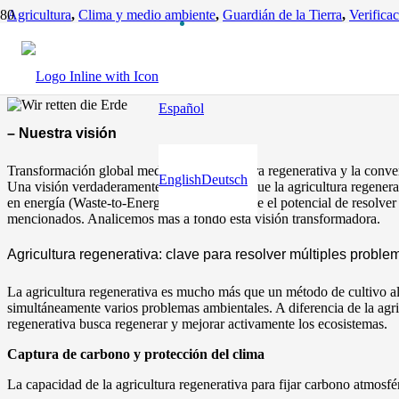
Agricultura
,
Clima y medio ambiente
,
Guardián de la Tierra
,
Verifica
Salvemos la Tierra
hace 10 meses
Español
– Nuestra visión
Transformación global mediante la agricultura regenerativa y la conver
English
Deutsch
Una visión verdaderamente global muestra que la agricultura regener
en energía (Waste-to-Energy), tiene realmente el potencial de resolv
mencionados. Analicemos más a fondo esta visión transformadora.
Agricultura regenerativa: clave para resolver múltiples probl
La agricultura regenerativa es mucho más que un método de cultivo a
simultáneamente varios problemas ambientales. A diferencia de la agric
regenerativa busca regenerar y mejorar activamente los ecosistemas.
Captura de carbono y protección del clima
La capacidad de la agricultura regenerativa para fijar carbono atmosfé