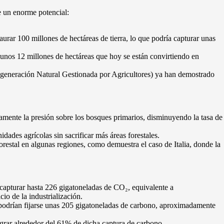
e un enorme potencial:
urar 100 millones de hectáreas de tierra, lo que podría capturar unas
unos 12 millones de hectáreas que hoy se están convirtiendo en
eneración Natural Gestionada por Agricultores) ya han demostrado
ivamente la presión sobre los bosques primarios, disminuyendo la tasa de
dades agrícolas sin sacrificar más áreas forestales.
forestal en algunas regiones, como demuestra el caso de Italia, donde la
 capturar hasta 226 gigatoneladas de CO₂, equivalente a
io de la industrialización.
 podrían fijarse unas 205 gigatoneladas de carbono, aproximadamente
grar alrededor del 61% de dicha captura de carbono.