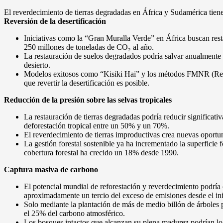
El reverdecimiento de tierras degradadas en África y Sudamérica tien
Reversión de la desertificación
Iniciativas como la “Gran Muralla Verde” en África buscan resta
250 millones de toneladas de CO₂ al año.
La restauración de suelos degradados podría salvar anualmente 
desierto.
Modelos exitosos como “Kisiki Hai” y los métodos FMNR (Reg
que revertir la desertificación es posible.
Reducción de la presión sobre las selvas tropicales
La restauración de tierras degradadas podría reducir significat
deforestación tropical entre un 50% y un 70%.
El reverdecimiento de tierras improductivas crea nuevas oportuni
La gestión forestal sostenible ya ha incrementado la superficie 
cobertura forestal ha crecido un 18% desde 1990.
Captura masiva de carbono
El potencial mundial de reforestación y reverdecimiento podría
aproximadamente un tercio del exceso de emisiones desde el inic
Solo mediante la plantación de más de medio billón de árboles
el 25% del carbono atmosférico.
Los bosques intactos que alcanzan su plena madurez podrían lo