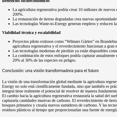
Beneficios socioeconómicos
La agricultura regenerativa podría crear 10 millones de nuevos
200%.
La restauración de tierras degradadas crea nuevas oportunidad
Las tecnologías Waste-to-Energy generan empleos y reducen la 
Viabilidad técnica y escalabilidad
Proyectos piloto exitosos como “Wilmars Gärten” en Brandebur
agricultura regenerativa y el reverdecimiento funcionan a gran e
Las tecnologías modernas de pirolisis ya están disponibles com
La combinación de estos enfoques podría capturar anualmente e
20% al 30% de las especies en peligro.
Conclusión: una visión transformadora para el futuro
La visión de una transformación global mediante la agricultura regene
Energy no solo está científicamente fundada, sino que también es prác
integral tiene realmente el potencial de resolver de manera fundamen
El cambio hacia la agricultura regenerativa restauraría la salud del su
capturaría cantidades masivas de carbono. El reverdecimiento de tierr
bosques primarios y crearía nuevos sumideros de carbono. Y las tecn
residuos plásticos al tiempo que proporcionarían una fuente de energía