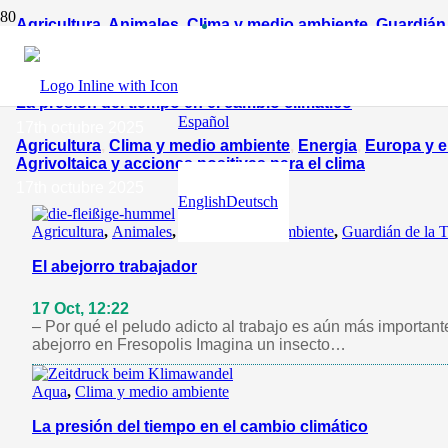
Agricultura
,
Animales
,
Clima y medio ambiente
,
Guardián 
El abejorro trabajador
17th octubre 2025
Aqua
,
Clima y medio ambiente
La presión del tiempo en el cambio climático
Español
17th octubre 2025
Agricultura
,
Clima y medio ambiente
,
Energia
,
Europa y 
Agrivoltaica y acciones positivas para el clima
17th octubre 2025
English
Deutsch
Agricultura
,
Animales
,
Clima y medio ambiente
,
Guardián de la T
El abejorro trabajador
17 Oct, 12:22
– Por qué el peludo adicto al trabajo es aún más important
abejorro en Fresopolis Imagina un insecto…
Aqua
,
Clima y medio ambiente
La presión del tiempo en el cambio climático