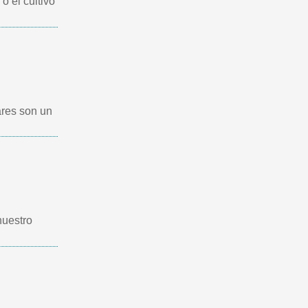
o el cultivo
ares son un
nuestro