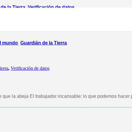
de la Tierra
,
Verificación de datos
el mundo
,
Guardián de la Tierra
ierra
,
Verificación de datos
e que la abeja El trabajador incansable: lo que podemos hacer 