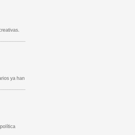
creativas.
arios ya han
política