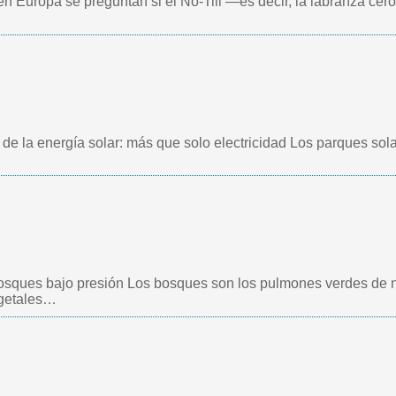
uropa se preguntan si el No-Till —es decir, la labranza cero 
o de la energía solar: más que solo electricidad Los parques sol
bosques bajo presión Los bosques son los pulmones verdes de 
egetales…