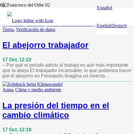
Español
Francesco del Orbe
Agricultura
,
Animales
,
Clima y medio ambiente
,
Guardián de la
English
Deutsch
Tierra
,
Verificación de datos
El abejorro trabajador
17 Oct, 12:22
– Por qué el peludo adicto al trabajo es aún más importante
que la abeja El trabajador incansable: lo que podemos hacer
por el abejorro en Fresopolis Imagina un insecto…
Aqua
,
Clima y medio ambiente
La presión del tiempo en el
cambio climático
17 Oct, 12:19