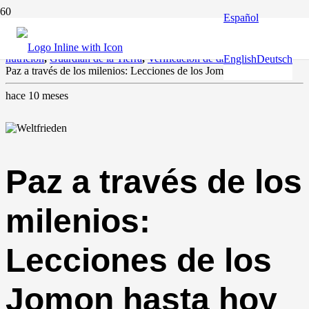
Español
Clima y medio ambiente
,
Educación
,
Europa y el mundo
,
Guía y
nutrición
,
Guardián de la Tierra
,
Verificación de datos
English
Deutsch
Paz a través de los milenios: Lecciones de los Jomon hasta hoy
hace 10 meses
Paz a través de los
milenios:
Lecciones de los
Jomon hasta hoy