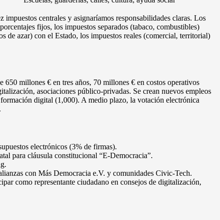
 impuestos centrales y asignaríamos responsabilidades claras. Los
porcentajes fijos, los impuestos separados (tabaco, combustibles)
 de azar) con el Estado, los impuestos reales (comercial, territorial)
de 650 millones € en tres años, 70 millones € en costos operativos
italización, asociaciones público-privadas. Se crean nuevos empleos
formación digital (1,000). A medio plazo, la votación electrónica
.
esupuestos electrónicos (3% de firmas).
atal para cláusula constitucional “E-Democracia”.
ag.
s, alianzas con Más Democracia e.V. y comunidades Civic-Tech.
icipar como representante ciudadano en consejos de digitalización,