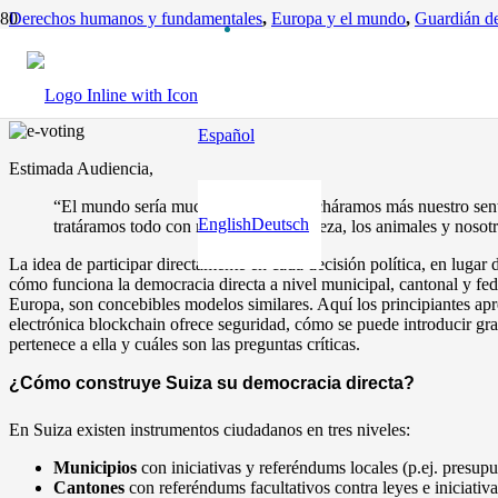
Derechos humanos y fundamentales
,
Europa y el mundo
,
Guardián de
Lo que la Democracia Digital Directa Realmente Significa
hace 10 meses
Español
Estimada Audiencia,
“El mundo sería mucho mejor si escucháramos más nuestro sent
English
Deutsch
tratáramos todo con respeto: la naturaleza, los animales y noso
La idea de participar directamente en cada decisión política, en lugar
cómo funciona la democracia directa a nivel municipal, cantonal y fe
Europa, son concebibles modelos similares. Aquí los principiantes ap
electrónica blockchain ofrece seguridad, cómo se puede introducir gr
pertenece a ella y cuáles son las preguntas críticas.
¿Cómo construye Suiza su democracia directa?
En Suiza existen instrumentos ciudadanos en tres niveles:
Municipios
con iniciativas y referéndums locales (p.ej. presupu
Cantones
con referéndums facultativos contra leyes e iniciativ