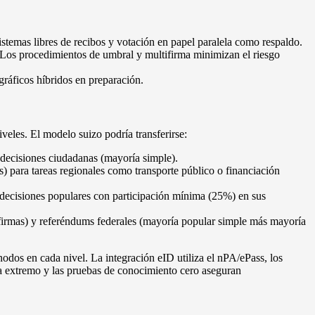
temas libres de recibos y votación en papel paralela como respaldo.
 Los procedimientos de umbral y multifirma minimizan el riesgo
gráficos híbridos en preparación.
eles. El modelo suizo podría transferirse:
 decisiones ciudadanas (mayoría simple).
s) para tareas regionales como transporte público o financiación
y decisiones populares con participación mínima (25%) en sus
 firmas) y referéndums federales (mayoría popular simple más mayoría
dos en cada nivel. La integración eID utiliza el nPA/ePass, los
 a extremo y las pruebas de conocimiento cero aseguran