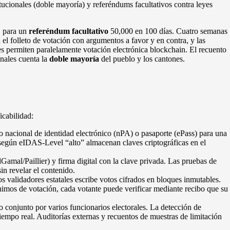
ucionales (doble mayoría) y referéndums facultativos contra leyes
, para un
referéndum facultativo
50,000 en 100 días. Cuatro semanas
 el folleto de votación con argumentos a favor y en contra, y las
nes permiten paralelamente votación electrónica blockchain. El recuento
onales cuenta la
doble mayoría
del pueblo y los cantones.
icabilidad:
o nacional de identidad electrónico (nPA) o pasaporte (ePass) para una
 según eIDAS-Level “alto” almacenan claves criptográficas en el
Gamal/Paillier) y firma digital con la clave privada. Las pruebas de
in revelar el contenido.
s validadores estatales escribe votos cifrados en bloques inmutables.
mos de votación, cada votante puede verificar mediante recibo que su
o conjunto por varios funcionarios electorales. La detección de
empo real. Auditorías externas y recuentos de muestras de limitación