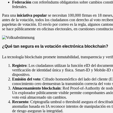
Federación
con referéndums obligatorios sobre cambios constit
federales.
Para una
iniciativa popular
se necesitan 100,000 firmas en 18 meses
antes de la votación, todos los ciudadanos con derecho al voto reciben
papeletas de votación. El envío por correo es la regla, algunos canto
se hace públicamente en oficinas electorales, en cuestiones constituci
¿Qué tan segura es la votación electrónica blockchain?
La tecnología blockchain promete inmutabilidad, transparencia y verif
Registro
: Los ciudadanos utilizan la función eID del document
verificación de identidad única y física. Smart-ID y Mobile-ID
dispositivo.
Emisión del voto
: Cifrado homomórfico del lado del cliente (El
conocimiento cero demuestran la transmisión correcta del voto s
Almacenamiento blockchain
: Red Proof-of-Authority de nodo
Un explorador públicamente visible permite comprobantes anóni
voto está almacenado sin cambios.
Recuento
: Criptografía umbral o threshold asegura el descifrad
anomalías basada en IA reconoce intentos de manipulación en ti
de riesgo aseguran la integridad.