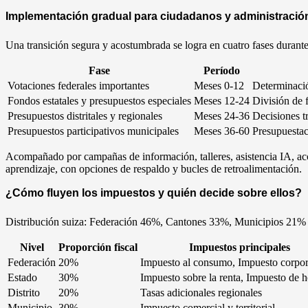
Implementación gradual para ciudadanos y administració
Una transición segura y acostumbrada se logra en cuatro fases durante
Fase
Período
Votaciones federales importantes
Meses 0-12
Determinació
Fondos estatales y presupuestos especiales
Meses 12-24
División de 
Presupuestos distritales y regionales
Meses 24-36
Decisiones tr
Presupuestos participativos municipales
Meses 36-60
Presupuestaci
Acompañado por campañas de información, talleres, asistencia IA, acce
aprendizaje, con opciones de respaldo y bucles de retroalimentación.
¿Cómo fluyen los impuestos y quién decide sobre ellos?
Distribución suiza: Federación 46%, Cantones 33%, Municipios 21% d
Nivel
Proporción fiscal
Impuestos principales
Federación
20%
Impuesto al consumo, Impuesto corpor
Estado
30%
Impuesto sobre la renta, Impuesto de h
Distrito
20%
Tasas adicionales regionales
Municipio
30%
Impuesto comercial y territorial