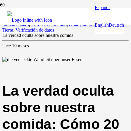
Español
Agricultura
,
Clima y medio ambiente
,
Derechos humanos y
fundamentales
,
Europa y el mundo
,
Guía y nutrición
,
Guardián de la
English
Deutsch
Tierra
,
Verificación de datos
La verdad oculta sobre nuestra comida
hace 10 meses
La verdad oculta
sobre nuestra
comida: Cómo 20