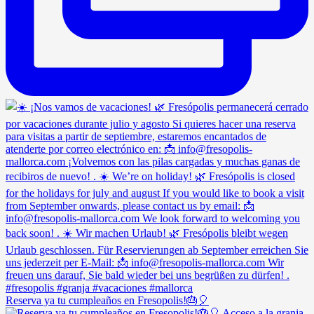
Reserva ya tu cumpleaños en Fresopolis!🎂🎈