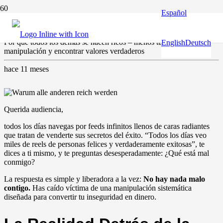
Español
Derechos humanos y fundamentales
,
Europa y el mundo
Por qué todos los demás se hacen ricos – menos tú: Reconocer la
English
Deutsch
manipulación y encontrar valores verdaderos
hace 11 meses
Querida audiencia,
todos los días navegas por feeds infinitos llenos de caras radiantes
que tratan de venderte sus secretos del éxito. “Todos los días veo
miles de reels de personas felices y verdaderamente exitosas”, te
dices a ti mismo, y te preguntas desesperadamente: ¿Qué está mal
conmigo?
La respuesta es simple y liberadora a la vez:
No hay nada malo
contigo.
Has caído víctima de una manipulación sistemática
diseñada para convertir tu inseguridad en dinero.