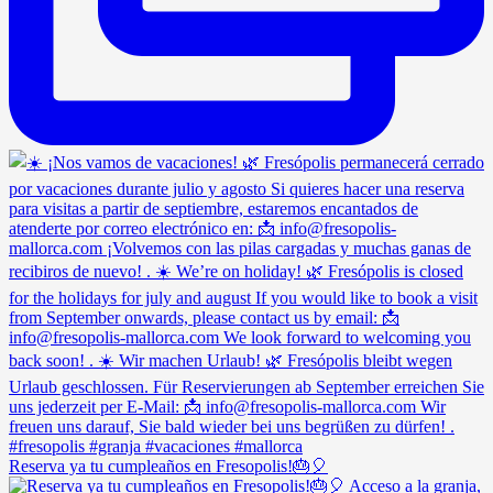
Reserva ya tu cumpleaños en Fresopolis!🎂🎈