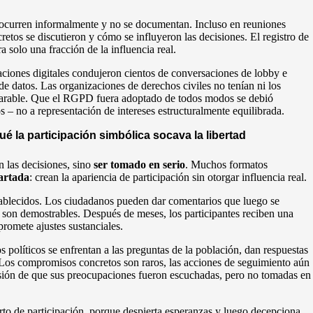
ocurren informalmente y no se documentan. Incluso en reuniones
etos se discutieron y cómo se influyeron las decisiones. El registro de
a solo una fracción de la influencia real.
ciones digitales condujeron cientos de conversaciones de lobby e
de datos. Las organizaciones de derechos civiles no tenían ni los
omparable. Que el RGPD fuera adoptado de todos modos se debió
s – no a representación de intereses estructuralmente equilibrada.
 la participación simbólica socava la libertad
n las decisiones, sino
ser tomado en serio
. Muchos formatos
oartada
: crean la apariencia de participación sin otorgar influencia real.
tablecidos. Los ciudadanos pueden dar comentarios que luego se
 son demostrables. Después de meses, los participantes reciben una
romete ajustes sustanciales.
los políticos se enfrentan a las preguntas de la población, dan respuestas
Los compromisos concretos son raros, las acciones de seguimiento aún
sión de que sus preocupaciones fueron escuchadas, pero no tomadas en
rto de participación, porque despierta esperanzas y luego decepciona.