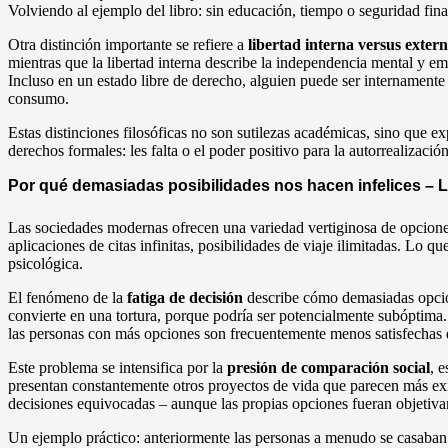
Volviendo al ejemplo del libro: sin educación, tiempo o seguridad fin
Otra distinción importante se refiere a
libertad interna versus exter
mientras que la libertad interna describe la independencia mental y e
Incluso en un estado libre de derecho, alguien puede ser internament
consumo.
Estas distinciones filosóficas no son sutilezas académicas, sino que e
derechos formales: les falta o el poder positivo para la autorrealizació
Por qué demasiadas posibilidades nos hacen infelices – L
Las sociedades modernas ofrecen una variedad vertiginosa de opciones:
aplicaciones de citas infinitas, posibilidades de viaje ilimitadas. L
psicológica.
El fenómeno de la
fatiga de decisión
describe cómo demasiadas opcion
convierte en una tortura, porque podría ser potencialmente subóptima.
las personas con más opciones son frecuentemente menos satisfechas qu
Este problema se intensifica por la
presión de comparación social
, 
presentan constantemente otros proyectos de vida que parecen más exit
decisiones equivocadas – aunque las propias opciones fueran objetiv
Un ejemplo práctico: anteriormente las personas a menudo se casaban 