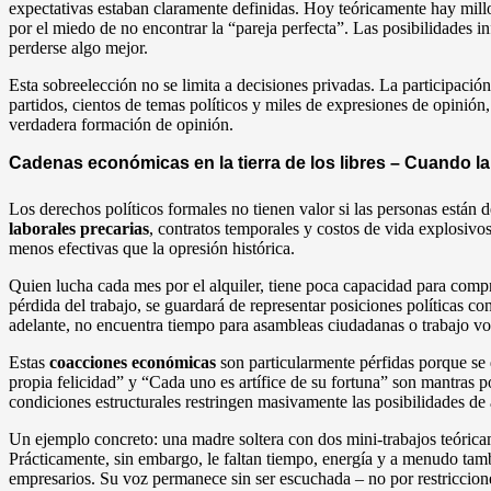
expectativas estaban claramente definidas. Hoy teóricamente hay millo
por el miedo de no encontrar la “pareja perfecta”. Las posibilidades in
perderse algo mejor.
Esta sobreelección no se limita a decisiones privadas. La participación
partidos, cientos de temas políticos y miles de expresiones de opinión
verdadera formación de opinión.
Cadenas económicas en la tierra de los libres – Cuando la 
Los derechos políticos formales no tienen valor si las personas están
laborales precarias
, contratos temporales y costos de vida explosivos
menos efectivas que la opresión histórica.
Quien lucha cada mes por el alquiler, tiene poca capacidad para comp
pérdida del trabajo, se guardará de representar posiciones políticas con
adelante, no encuentra tiempo para asambleas ciudadanas o trabajo vo
Estas
coacciones económicas
son particularmente pérfidas porque se 
propia felicidad” y “Cada uno es artífice de su fortuna” son mantras po
condiciones estructurales restringen masivamente las posibilidades de 
Un ejemplo concreto: una madre soltera con dos mini-trabajos teórica
Prácticamente, sin embargo, le faltan tiempo, energía y a menudo tam
empresarios. Su voz permanece sin ser escuchada – no por restricciones 