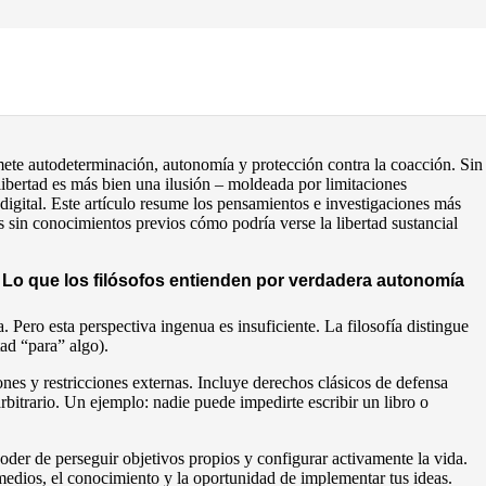
ción real
omete autodeterminación, autonomía y protección contra la coacción. Sin
ibertad es más bien una ilusión – moldeada por limitaciones
digital. Este artículo resume los pensamientos e investigaciones más
s sin conocimientos previos cómo podría verse la libertad sustancial
 Lo que los filósofos entienden por verdadera autonomía
. Pero esta perspectiva ingenua es insuficiente. La filosofía distingue
tad “para” algo).
ones y restricciones externas. Incluye derechos clásicos de defensa
arbitrario. Un ejemplo: nadie puede impedirte escribir un libro o
 poder de perseguir objetivos propios y configurar activamente la vida.
medios, el conocimiento y la oportunidad de implementar tus ideas.