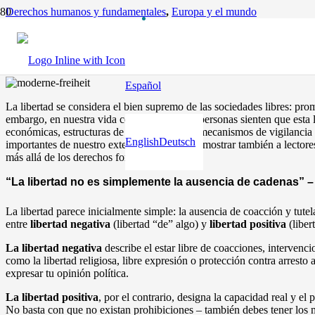
Derechos humanos y fundamentales
,
Europa y el mundo
La libertad en el mundo moderno – De la promesa vacía a la participa
hace 11 meses
Español
La libertad se considera el bien supremo de las sociedades libres: pr
embargo, en nuestra vida cotidiana muchas personas sienten que esta l
económicas, estructuras de lobby político y mecanismos de vigilancia 
English
Deutsch
importantes de nuestro extenso diálogo para mostrar también a lectore
más allá de los derechos formales.
“La libertad no es simplemente la ausencia de cadenas” –
La libertad parece inicialmente simple: la ausencia de coacción y tutela
entre
libertad negativa
(libertad “de” algo) y
libertad positiva
(liber
La libertad negativa
describe el estar libre de coacciones, intervenci
como la libertad religiosa, libre expresión o protección contra arresto 
expresar tu opinión política.
La libertad positiva
, por el contrario, designa la capacidad real y el
No basta con que no existan prohibiciones – también debes tener los 