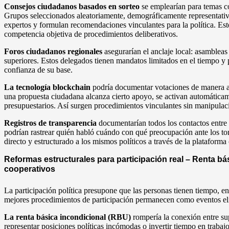
Consejos ciudadanos basados en sorteo
se emplearían para temas co
Grupos seleccionados aleatoriamente, demográficamente representativ
expertos y formulan recomendaciones vinculantes para la política. Est
competencia objetiva de procedimientos deliberativos.
Foros ciudadanos regionales
asegurarían el anclaje local: asambleas
superiores. Estos delegados tienen mandatos limitados en el tiempo y
confianza de su base.
La tecnología blockchain
podría documentar votaciones de manera a p
una propuesta ciudadana alcanza cierto apoyo, se activan automáticam
presupuestarios. Así surgen procedimientos vinculantes sin manipulaci
Registros de transparencia
documentarían todos los contactos entre r
podrían rastrear quién habló cuándo con qué preocupación ante los t
directo y estructurado a los mismos políticos a través de la plataforma
Reformas estructurales para participación real – Renta bá
cooperativos
La participación política presupone que las personas tienen tiempo, en
mejores procedimientos de participación permanecen como eventos eliti
La renta básica incondicional (RBU)
rompería la conexión entre sup
representar posiciones políticas incómodas o invertir tiempo en trabajo