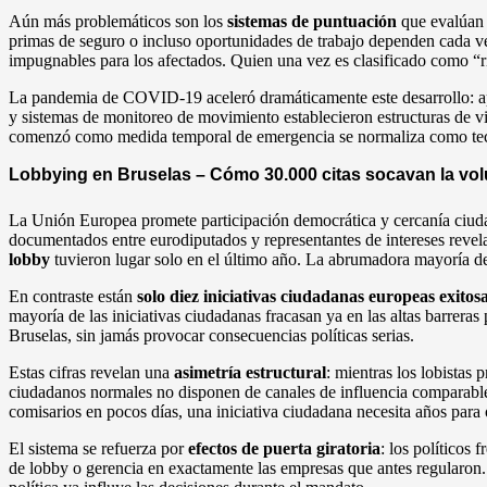
Aún más problemáticos son los
sistemas de puntuación
que evalúan a
primas de seguro o incluso oportunidades de trabajo dependen cada v
impugnables para los afectados. Quien una vez es clasificado como “ri
La pandemia de COVID-19 aceleró dramáticamente este desarrollo: apl
y sistemas de monitoreo de movimiento establecieron estructuras de 
comenzó como medida temporal de emergencia se normaliza como tec
Lobbying en Bruselas – Cómo 30.000 citas socavan la vo
La Unión Europea promete participación democrática y cercanía ciudada
documentados entre eurodiputados y representantes de intereses revel
lobby
tuvieron lugar solo en el último año. La abrumadora mayoría de
En contraste están
solo diez iniciativas ciudadanas europeas exitos
mayoría de las iniciativas ciudadanas fracasan ya en las altas barreras
Bruselas, sin jamás provocar consecuencias políticas serias.
Estas cifras revelan una
asimetría estructural
: mientras los lobistas 
ciudadanos normales no disponen de canales de influencia comparable
comisarios en pocos días, una iniciativa ciudadana necesita años para 
El sistema se refuerza por
efectos de puerta giratoria
: los políticos
de lobby o gerencia en exactamente las empresas que antes regularon. 