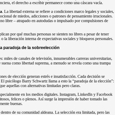
anciera, el derecho a escribir permanece como una cáscara vacía.
na
. La libertad externa se refiere a condiciones marco legales y sociales,
mocional de miedos, adicciones o patrones de pensamiento irracionales.
e no libre – atrapado en autodudas o impulsado por compulsiones de
xplican por qué muchas personas se sienten no libres a pesar de tener
n o la liberación interna de expectativas sociales y bloqueos personales.
a paradoja de la sobreelección
 miles de canales de televisión, innumerables carreras universitarias,
o que suena como libertad suprema, a menudo se revela como una trampa
es de elección generan estrés e insatisfacción. Cada decisión se
 El psicólogo Barry Schwartz llama a esto la “paradoja de la elección”:
e aquellas con alternativas limitadas pero claras.
especialmente en los medios digitales. Instagram, LinkedIn y Facebook
osos, felices o plenos. Así surge la impresión de haber tomado las
amente buenas.
dentro de su comunidad aldeana. La selección era limitada, pero las