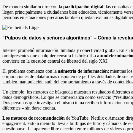
De manera similar ocurre con la
participación digital
: las consultas 
llegan principalmente a ciudadanos bien educados, técnicamente versad
personas en situaciones precarias también quedan excluidas digitalmen
“Pulpos de datos y señores algoritmos” – Cómo la revolu
Internet prometió información ilimitada y conectividad global. En su 
omnipresentes que cualquier censura histórica.
La autodeterminació
convierte en la cuestión central de libertad del siglo XXI.
El problema comienza con la
asimetría de información
: mientras lo
corporaciones de plataformas disponen de perfiles detallados de sus us
también manipulación sutil del comportamiento a través de contenido
Un ejemplo: los motores de búsqueda muestran resultados diferentes a
datos demográficos. Lo que se comercializa como servicio (“resultados
Dos personas que investigan el mismo tema reciben información comp
diferentes – sin darse cuenta.
Los motores de recomendación
de YouTube, Netflix o Amazon dirige
engagement. Esto a menudo lleva a burbujas de filtro y cámaras de eco
cuestionarse. La aparente libre elección entre millones de videos o pr