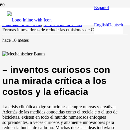
Español
Agricultura
,
Aqua
,
Clima y medio ambiente
,
Europa y el mundo
,
Guardián de la Tierra
,
Verificación de datos
English
Deutsch
Formas innovadoras de reducir las emisiones de CO²
hace 10 meses
– inventos curiosos con
una mirada crítica a los
costos y la eficacia
La crisis climática exige soluciones siempre nuevas y creativas.
Además de las medidas conocidas como el reciclaje o el uso de
bicicletas, existen en todo el mundo numerosos enfoques
sorprendentes, a veces curiosos y altamente innovadores para
reducir la huella de carbono. Muchas de estas ideas todavía se