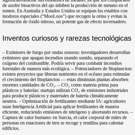
de azufre bioactivos del ajo inhiben la producción de metano en el
rumen. En Australia y Estados Unidos se equipan los establos con
inodoros especiales (“MooLoos”) que recogen la orina y evitan la
formación de óxido nitroso, un potente gas de efecto invernadero.
Inventos curiosos y rarezas tecnológicas
– Extintores de fuego por ondas sonoras: investigadores desarrollan
extintores que apagan incendios usando sonido, separando el
oxígeno del combustible. Podría servir para combatir incendios
forestales de manera más ecológica. – Potenciadores de fitoplancton:
existen proyectos que liberan nutrientes en el océano para estimular
el crecimiento del fitoplancton — estas diminutas plantas absorben
enormes cantidades de CO₂. – CO₂ como materia prima para
plásticos y baterías: startups utilizan CO₂ de emisiones industriales
para producir plásticos y materiales de batería climáticamente
neutros. – Optimización de fertilizantes mediante IA: agricultores
usan Inteligencia Artificial para aplicar fertilizantes de manera
eficiente, reduciendo emisiones de nitrógeno y ahorrando recursos. –
Captura de calor humano: en Suecia, el calor corporal de miles de
personas en estaciones de tren se recoge y reutiliza para calentar
edificios.