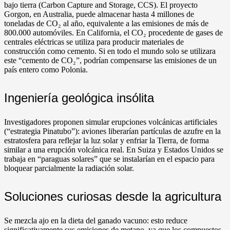
bajo tierra (Carbon Capture and Storage, CCS). El proyecto
Gorgon, en Australia, puede almacenar hasta 4 millones de
toneladas de CO₂ al año, equivalente a las emisiones de más de
800.000 automóviles. En California, el CO₂ procedente de gases de
centrales eléctricas se utiliza para producir materiales de
construcción como cemento. Si en todo el mundo solo se utilizara
este “cemento de CO₂”, podrían compensarse las emisiones de un
país entero como Polonia.
Ingeniería geológica insólita
Investigadores proponen simular erupciones volcánicas artificiales
(“estrategia Pinatubo”): aviones liberarían partículas de azufre en la
estratosfera para reflejar la luz solar y enfriar la Tierra, de forma
similar a una erupción volcánica real. En Suiza y Estados Unidos se
trabaja en “paraguas solares” que se instalarían en el espacio para
bloquear parcialmente la radiación solar.
Soluciones curiosas desde la agricultura
Se mezcla ajo en la dieta del ganado vacuno: esto reduce
significativamente sus emisiones de metano, ya que los compuestos