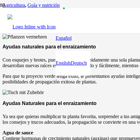
Agricultura
,
Guía y nutrición
Esquejes y Brotes
hace 1 año
Español
Ayudas naturales para el enraizamiento
Con esquejes y brotes, puedes multiplicar rápidamente una sola pla
English
Deutsch
desarrollan nuevas raíces especialmente rápido y fácilmente, mientras
Para que tu proyecto verde tenga éxito, te presentamos ayudas intelig
posibilidades de propagación exitosa de plantas.
Ayudas Naturales para el enraizamiento
Ya sea que quieras multiplicar tu planta favorita, sorprender a tus am
los consejos y trucos adecuados, la propagación se convierte en una v
Agua de sauce
Contiene hormonas de crecimiento naturales (auxinas) que promueven 