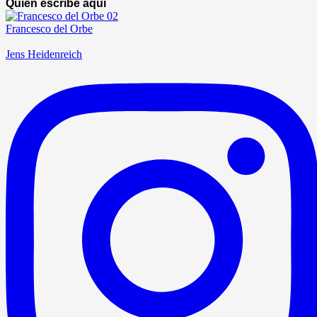
Quién escribe aquí
Francesco del Orbe
Jens Heidenreich