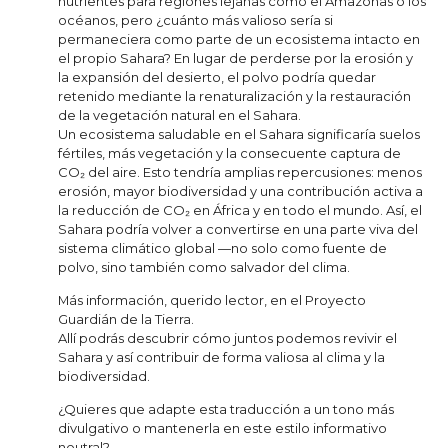
nutrientes para regiones lejanas como el Amazonas o los
océanos, pero ¿cuánto más valioso sería si
permaneciera como parte de un ecosistema intacto en
el propio Sahara? En lugar de perderse por la erosión y
la expansión del desierto, el polvo podría quedar
retenido mediante la renaturalización y la restauración
de la vegetación natural en el Sahara.
Un ecosistema saludable en el Sahara significaría suelos
fértiles, más vegetación y la consecuente captura de
CO₂ del aire. Esto tendría amplias repercusiones: menos
erosión, mayor biodiversidad y una contribución activa a
la reducción de CO₂ en África y en todo el mundo. Así, el
Sahara podría volver a convertirse en una parte viva del
sistema climático global —no solo como fuente de
polvo, sino también como salvador del clima.
Más información, querido lector, en el Proyecto
Guardián de la Tierra.
Allí podrás descubrir cómo juntos podemos revivir el
Sahara y así contribuir de forma valiosa al clima y la
biodiversidad.
¿Quieres que adapte esta traducción a un tono más
divulgativo o mantenerla en este estilo informativo
neutral?