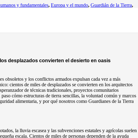
humanos y fundamentales
,
Europa y el mundo
,
Guardián de la Tierra
,
os desplazados convierten el desierto en oasis
nes obsoletos y los conflictos armados expulsan cada vez a más
ico: cientos de miles de desplazados se convierten en los arquitectos
esperanzador de técnicas tradicionales, proyectos comunitarios
 a paso cómo estructuras de tierra sencillas, la voluntad común y marcos
seguridad alimentaria, y por qué nosotros como Guardianes de la Tierra
tados, la lluvia escasea y las subvenciones estatales y agrícolas suelen
 pequeña escala. Cientos de miles de personas dependen de la ayuda