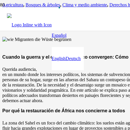
Agricultura
,
Bosques & árboles
,
Clima y medio ambiente
,
Derechos 
Socio global
Cuando la guerra y el cambio climático convergen
hace 10 meses
Español
Cuando la guerra y el cambio climático convergen: Cómo l
English
Deutsch
Querida audiencia,
en un mundo donde los intereses políticos, los sistemas de subvencio
personas de su hogar, surge en las afueras del Sahara un contrapeso ún
de la restauración. De la necesidad y el desarraigo surge un mosaico 
visionarios y solidaridad pragmática. En este artículo se explica paso
políticos adecuados transforman desiertos en paisajes florecientes y 
debemos actuar ahora.
Por qué la restauración de África nos concierne a todos
La zona del Sahel es un foco del cambio climático: los suelos están ago
fluir hacia grandes explotaciones en lugar de proyectos sostenibles a