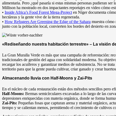
alimentaria. Pero ¿qué pasaría si estas mismas personas pudieran ser
Millison ha mostrado en dos impactantes reportajes en video cómo esta
•
Inside Africa’s Food Forest Mega-Project
en Níger documenta cómo, 
hectáreas y la gente vive de la tierra regenerada.
•
How Refugees Are Greening the Edge of the Sahara
muestra cómo m
junto con la población local, convierten los bordes del desierto en zon
«Rediseñando nuestra habitación terrestre» – La visión de
La Gran Muralla Verde es más que una campaña de reforestación: reco
tradicionales de gestión del agua con solidaridad moderna. Su objetivo 
recargar los acuíferos y garantizar medios de subsistencia. No se trata 
territorio para que la gente pueda cultivar, criar ganado y crear huer
Almacenando lluvia con Half-Moons y Zai-Pits
En el núcleo de cada restauración están dos métodos sencillos pero ef
Half-Moons:
Bermas semicírculares excavadas a lo largo de las curvas d
depresiones enriquecidas con materia orgánica, donde se forma humus 
Zai-Pits:
Pequeñas fosas que capturan arena y material orgánico, ac
tiempo y se calientan menos, permitiendo el crecimiento de cultivos 