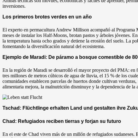
Ambas técnicas son móviles, económicas y fáciles de aprender, permit
inversiones.
Los primeros brotes verdes en un año
El experto en permacultura Andrew Millison acompañó al Programa 
meses de instalar los Half-Moons, brotan pastos y árboles jóvenes. 
la temperatura hasta ocho grados y detiene la erosión del suelo. La p
fomentando la diversificación natural del ecosistema.
Ejemplo de Maradi: De páramo a bosque comestible de 80
En la región de Maradi se desarrolló el mayor proyecto del PMA: en 8
tres millones de metros cúbicos de agua de lluvia, el 15 % de los cuale
comunidades establecen parcelas de huertos donde cultivan verduras, f
alimentaria mejora, la malnutrición disminuye y la dependencia de la 
Tschad: Flüchtlinge erhalten Land und gestalten ihre Zuku
Chad: Refugiados reciben tierras y forjan su futuro
En el este de Chad viven más de un millón de refugiados sudaneses. 