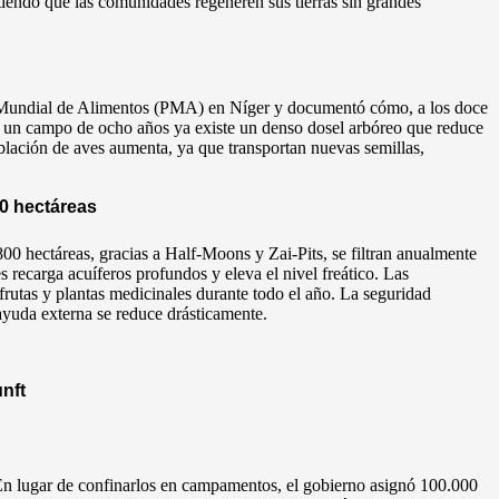
iendo que las comunidades regeneren sus tierras sin grandes
Mundial de Alimentos (PMA) en Níger y documentó cómo, a los doce
En un campo de ocho años ya existe un denso dosel arbóreo que reduce
oblación de aves aumenta, ya que transportan nuevas semillas,
0 hectáreas
00 hectáreas, gracias a Half-Moons y Zai-Pits, se filtran anualmente
s recarga acuíferos profundos y eleva el nivel freático. Las
rutas y plantas medicinales durante todo el año. La seguridad
ayuda externa se reduce drásticamente.
nft
En lugar de confinarlos en campamentos, el gobierno asignó 100.000