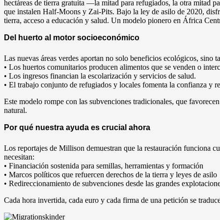
hectáreas de tierra gratuita —la mitad para refugiados, la otra mitad 
que instalen Half-Moons y Zai-Pits. Bajo la ley de asilo de 2020, disf
tierra, acceso a educación y salud. Un modelo pionero en África Centr
Del huerto al motor socioeconómico
Las nuevas áreas verdes aportan no solo beneficios ecológicos, sino t
• Los huertos comunitarios producen alimentos que se venden o inter
• Los ingresos financian la escolarización y servicios de salud.
• El trabajo conjunto de refugiados y locales fomenta la confianza y re
Este modelo rompe con las subvenciones tradicionales, que favorecen g
natural.
Por qué nuestra ayuda es crucial ahora
Los reportajes de Millison demuestran que la restauración funciona c
necesitan:
• Financiación sostenida para semillas, herramientas y formación
• Marcos políticos que refuercen derechos de la tierra y leyes de asilo
• Redireccionamiento de subvenciones desde las grandes explotaciones
Cada hora invertida, cada euro y cada firma de una petición se traduc