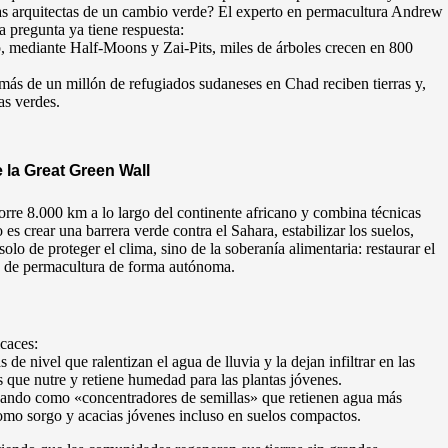
 las arquitectas de un cambio verde? El experto en permacultura Andrew
 pregunta ya tiene respuesta:
mediante Half-Moons y Zai-Pits, miles de árboles crecen en 800
ás de un millón de refugiados sudaneses en Chad reciben tierras y,
as verdes.
 la Great Green Wall
rre 8.000 km a lo largo del continente africano y combina técnicas
es crear una barrera verde contra el Sahara, estabilizar los suelos,
solo de proteger el clima, sino de la soberanía alimentaria: restaurar el
tos de permacultura de forma autónoma.
icaces:
e nivel que ralentizan el agua de lluvia y la dejan infiltrar en las
que nutre y retiene humedad para las plantas jóvenes.
tuando como «concentradores de semillas» que retienen agua más
como sorgo y acacias jóvenes incluso en suelos compactos.