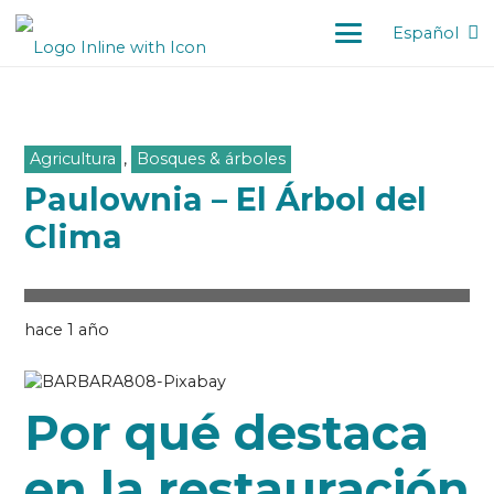
Español
Agricultura
,
Bosques & árboles
Paulownia – El Árbol del
Clima
hace 1 año
Por qué destaca
en la restauración