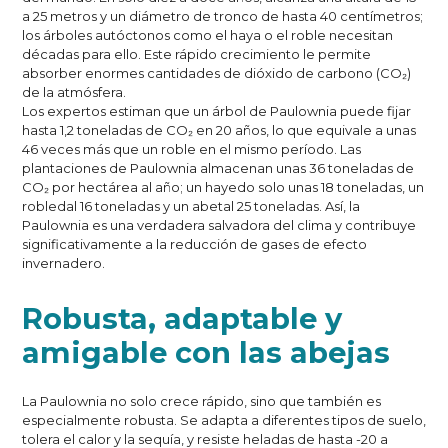
a 25 metros y un diámetro de tronco de hasta 40 centímetros;
los árboles autóctonos como el haya o el roble necesitan
décadas para ello. Este rápido crecimiento le permite
absorber enormes cantidades de dióxido de carbono (CO₂)
de la atmósfera.
Los expertos estiman que un árbol de Paulownia puede fijar
hasta 1,2 toneladas de CO₂ en 20 años, lo que equivale a unas
46 veces más que un roble en el mismo período. Las
plantaciones de Paulownia almacenan unas 36 toneladas de
CO₂ por hectárea al año; un hayedo solo unas 18 toneladas, un
robledal 16 toneladas y un abetal 25 toneladas. Así, la
Paulownia es una verdadera salvadora del clima y contribuye
significativamente a la reducción de gases de efecto
invernadero.
Robusta, adaptable y
amigable con las abejas
La Paulownia no solo crece rápido, sino que también es
especialmente robusta. Se adapta a diferentes tipos de suelo,
tolera el calor y la sequía, y resiste heladas de hasta -20 a